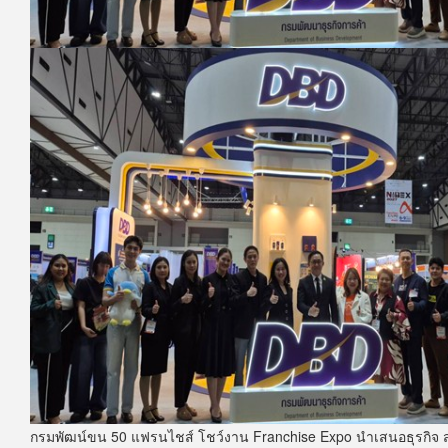
กรมพัฒน์ขน 50 แฟรนไชส์ โชว์งาน Franchise Expo นำเสนอธุรกิจ