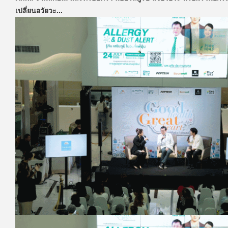
เปลี่ยนอวัยวะ...
ภัคพล งามลักษณ์ และครอบครัว มอบรถตู้รับ-ส่งอวัยวะ...