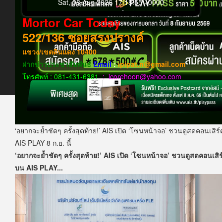
Sat, 08 Aug 2026 17:18:55 +0000
Mortor Car Today
522/136
ซอยสรงปรางค์
แขวง​/เขต​ดินแดง​
10400
ฝากข่าวประชาสัมพันธ์
Email
:
ipipat.n@gmail.com
โทรศัพท์ : 081-431-6381
: icorehoon@yahoo.com
‘อยากจะย้ำชัดๆ ครั้งสุดท้าย!’ AIS เปิด ‘โซนหน้าจอ’ ชวนดูสดคอนเสิร์
AIS PLAY 8 ก.ย. นี้
‘อยากจะย้ำชัดๆ ครั้งสุดท้าย!’ AIS เปิด ‘โซนหน้าจอ’ ชวนดูสดคอนเสิร์
บน AIS PLAY...
‘อยากจะย้ำชัดๆ ครั้งสุดท้าย!’ AIS เปิด ‘โซนหน้าจอ’ ชวนดูสดคอนเสิร์
บน...