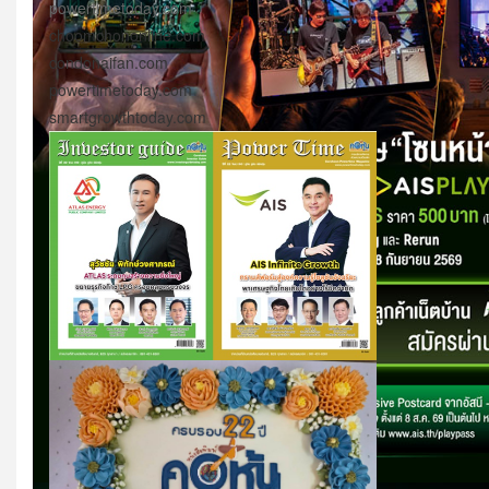
powertimetoday.com
choomchononline.com
condonaifan.com
powertimetoday.com
smartgrowthtoday.com