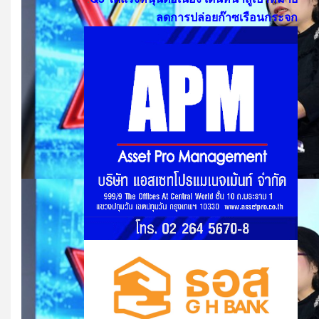
ลดการปล่อยก๊าซเรือนกระจก