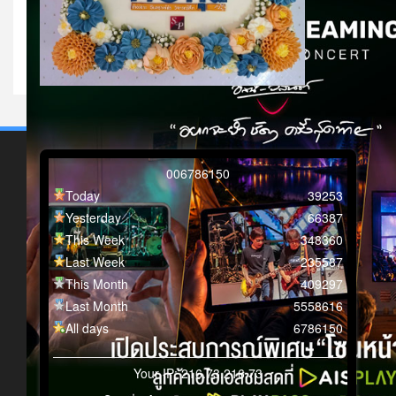
0
0
6
7
8
6
1
5
0
Today
39253
Yesterday
66387
This Week
348360
Last Week
235587
This Month
409297
Last Month
5558616
All days
6786150
Your IP: 216.73.216.73