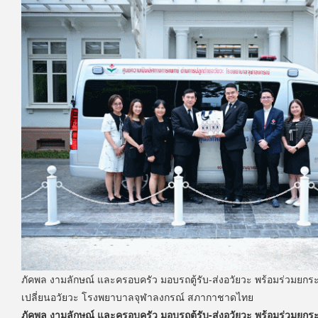
ภัคพล งามลักษณ์ และครอบครัว มอบรถตู้รับ-ส่งอวัยวะ พร้อมร่วมยกร
เปลี่ยนอวัยวะ โรงพยาบาลจุฬาลงกรณ์ สภากาชาดไทย
ภัคพล งามลักษณ์ และครอบครัว มอบรถตู้รับ-ส่งอวัยวะ พร้อมร่วมยกร