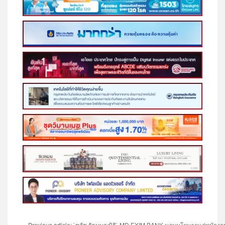
Previous article: `ชลัช รัตนบุญนิธิ` MD EXIM BANK มอบนโยบายแก่พนักง