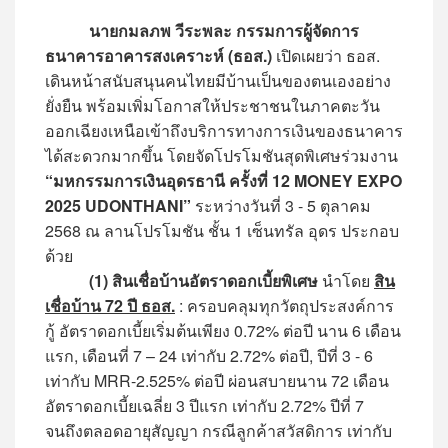
นายกมลภพ วีระพละ กรรมการผู้จัดการ
ธนาคารอาคารสงเคราะห์ (ธอส.)
เปิดเผยว่า ธอส.
เดินหน้าสนับสนุนคนไทยมีบ้านเป็นของตนเองอย่าง
ยั่งยืน พร้อมเพิ่มโอกาสให้ประชาชนในภาคตะวัน
ออกเฉียงเหนือเข้าถึงบริการทางการเงินของธนาคาร
ได้สะดวกมากขึ้น โดยจัดโปรโมชันสุดพิเศษร่วมงาน
“มหกรรมการเงินอุดรธานี ครั้งที่ 12 MONEY EXPO
2025 UDONTHANI”
ระหว่างวันที่ 3 - 5 ตุลาคม
2568 ณ ลานโปรโมชัน ชั้น 1 เซ็นทรัล อุดร ประกอบ
ด้วย
(1) สินเชื่อบ้านอัตราดอกเบี้ยพิเศษ
นำโดย
สิน
เชื่อบ้าน 72 ปี ธอส.
: ครอบคลุมทุกวัตถุประสงค์การ
กู้ อัตราดอกเบี้ยเริ่มต้นเพียง 0.72% ต่อปี นาน 6 เดือน
แรก, เดือนที่ 7 – 24 เท่ากับ 2.72% ต่อปี, ปีที่ 3 - 6
เท่ากับ MRR-2.525% ต่อปี ผ่อนสบายนาน 72 เดือน
อัตราดอกเบี้ยเฉลี่ย 3 ปีแรก เท่ากับ 2.72% ปีที่ 7
จนถึงตลอดอายุสัญญา กรณีลูกค้าสวัสดิการ เท่ากับ