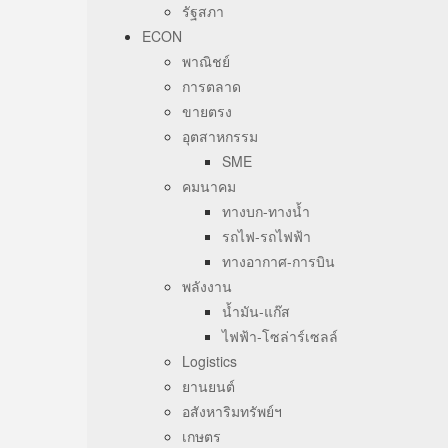
รัฐสภา
ECON
พาณิชย์
การตลาด
ขายตรง
อุตสาหกรรม
SME
คมนาคม
ทางบก-ทางน้ำ
รถไฟ-รถไฟฟ้า
ทางอากาศ-การบิน
พลังงาน
น้ำมัน-แก๊ส
ไฟฟ้า-โซล่าร์เซลล์
Logistics
ยานยนต์
อสังหาริมทรัพย์ฯ
เกษตร