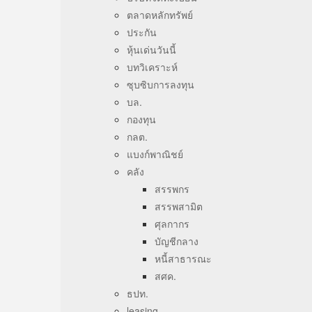
ตลาดหลักทรัพย์
ประกัน
หุ้นเด่นวันนี้
บทวิเคราะห์
ซุบซิบการลงทุน
บล.
กองทุน
กลต.
แบงก์พาณิชย์
คลัง
สรรพกร
สรรพสามิต
ศุลกากร
บัญชีกลาง
หนี้สาธารณะ
สศค.
ธปท.
leasing