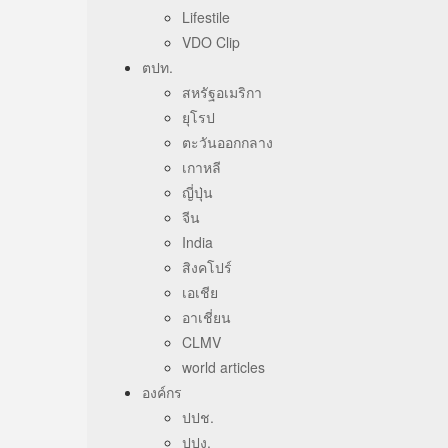
Lifestile
VDO Clip
ตปท.
สหรัฐอเมริกา
ยุโรป
ตะวันออกกลาง
เกาหลี
ญี่ปุ่น
จีน
India
สิงคโปร์
เอเชีย
อาเชี่ยน
CLMV
world articles
องค์กร
ปปช.
ปปง.