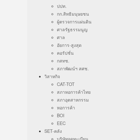
ปปท.
กก.สิทธิมนุษยชน
ผู้ตรวจการแผ่นดิน
ศาลรัฐธรรมนูญ
ศาล
อัยการ-สูงสุด
คอรัปชั่น
กสทช.
สภาพัฒน์ฯ สศช.
วิสาหกิจ
CAT-TOT
สภาหอการค้าไทย
สภาอุตสาหกรรม
หอการค้า
BOI
EEC
SET-คลัง
บริษัทจดทะเบียน