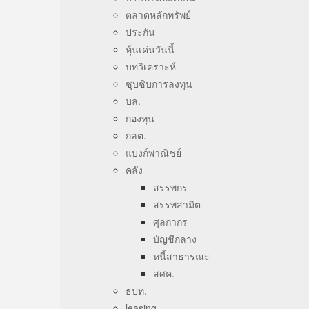
ตลาดหลักทรัพย์
ประกัน
หุ้นเด่นวันนี้
บทวิเคราะห์
ซุบซิบการลงทุน
บล.
กองทุน
กลต.
แบงก์พาณิชย์
คลัง
สรรพกร
สรรพสามิต
ศุลกากร
บัญชีกลาง
หนี้สาธารณะ
สศค.
ธปท.
leasing