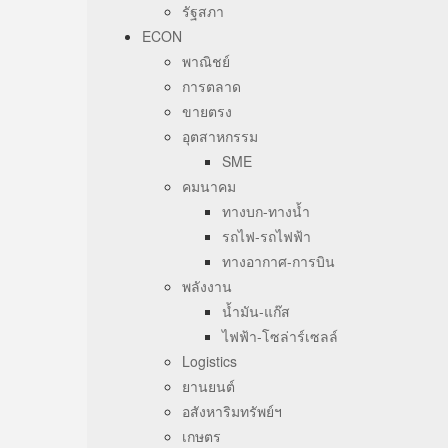
รัฐสภา
ECON
พาณิชย์
การตลาด
ขายตรง
อุตสาหกรรม
SME
คมนาคม
ทางบก-ทางน้ำ
รถไฟ-รถไฟฟ้า
ทางอากาศ-การบิน
พลังงาน
น้ำมัน-แก๊ส
ไฟฟ้า-โซล่าร์เซลล์
Logistics
ยานยนต์
อสังหาริมทรัพย์ฯ
เกษตร