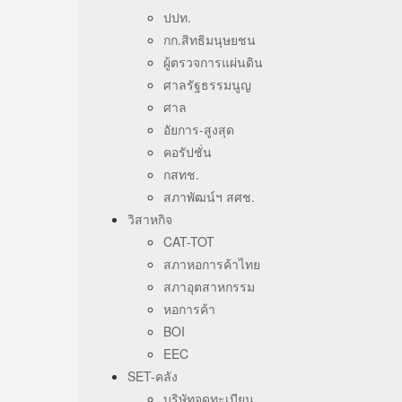
ปปท.
กก.สิทธิมนุษยชน
ผู้ตรวจการแผ่นดิน
ศาลรัฐธรรมนูญ
ศาล
อัยการ-สูงสุด
คอรัปชั่น
กสทช.
สภาพัฒน์ฯ สศช.
วิสาหกิจ
CAT-TOT
สภาหอการค้าไทย
สภาอุตสาหกรรม
หอการค้า
BOI
EEC
SET-คลัง
บริษัทจดทะเบียน