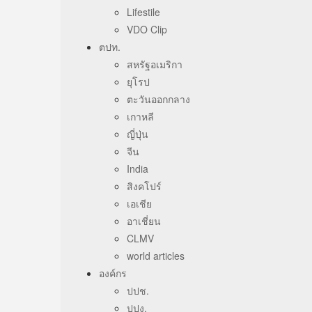
Lifestile
VDO Clip
ตปท.
สหรัฐอเมริกา
ยุโรป
ตะวันออกกลาง
เกาหลี
ญี่ปุ่น
จีน
India
สิงคโปร์
เอเชีย
อาเชี่ยน
CLMV
world articles
องค์กร
ปปช.
ปปง.