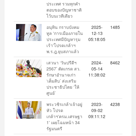
ประเทศ รวมทุกคำ
ตอบของปัญหาชาติ
ไว้บนเวทีเดียว
อนุทิน กราบบังคม
2025-
1485
ทูล 'การเมืองภายใน
12-13
ประเทศมีปัญหารุม
05:18:05
เร้า'โปรดเกล้าฯ
พ.ร.ฎ.ยุบสภาแล้ว
เสวนา ‘วันปรีดีฯ
2024-
8462
2567’ ตัดเกรด สว.
05-14
รักษาอำนาจเก่า
11:38:02
‘เต็มสิบ’ ส่งเสริม
ประชาธิปไตย ‘ให้
ศูนย์’
พระวชิรเกล้าเจ้าอยู่
2023-
4238
หัว โปรด
09-02
เกล้าฯ'ครม.เศรษฐา
09:11:12
1' เผยโฉมหน้า 34
รัฐมนตรี