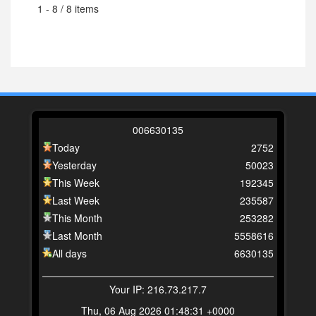
1 - 8 / 8 items
0
0
6
6
3
0
1
3
5
Today
2752
Yesterday
50023
This Week
192345
Last Week
235587
This Month
253282
Last Month
5558616
All days
6630135
Your IP: 216.73.217.7
Thu, 06 Aug 2026 01:48:31 +0000