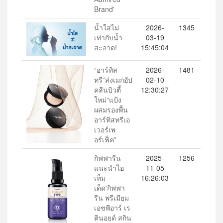
Brand'
น้ำใสไม่
2026-
1345
เท่ากับน้ำ
03-19
สะอาด!
15:45:04
“อาร์ทิส
2026-
1481
ทรี”ส่งเมกอัป
02-10
คลีนบิวตี้
12:30:27
ใหม่“แป้ง
ผสมรองพื้น
อาร์ทิสทรีเอ
เวอร์เพ
อร์เฟ็ค”
กิฟฟารีน
2025-
1256
แนะนำไอ
11-05
เท็ม
16:26:03
เด็ด'กิฟฟา
รีน พรีเมียม
เอชพีอาร์ เร
ตินอยด์ สกิน