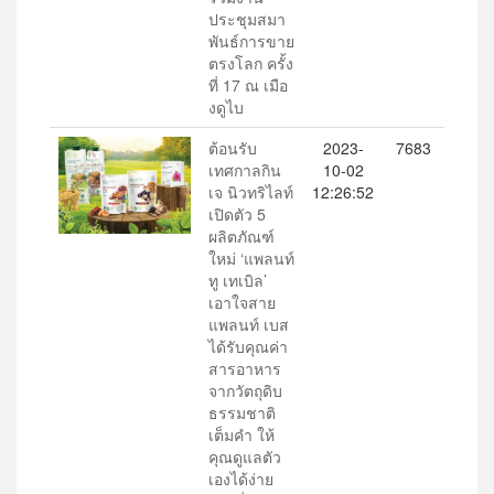
ประชุมสมา
พันธ์การขาย
ตรงโลก ครั้ง
ที่ 17 ณ เมือ
งดูไบ
ต้อนรับ
2023-
7683
เทศกาลกิน
10-02
เจ นิวทริไลท์
12:26:52
เปิดตัว 5
ผลิตภัณฑ์
ใหม่ ‘แพลนท์
ทู เทเบิล’
เอาใจสาย
แพลนท์ เบส
ได้รับคุณค่า
สารอาหาร
จากวัตถุดิบ
ธรรมชาติ
เต็มคำ ให้
คุณดูแลตัว
เองได้ง่าย