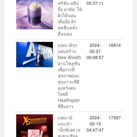
ทริชั่น สลีป
05:37:11
ปิ้ง มาส์ค’ ให้
ผิวได้นอน
เต็มอิ่ม ผิว
สดชื่นหลัง
ตื่นนอน
แอมเวย์รุก
2024-
16814
แผนสร้าง
02-21
New Wealth
06:08:57
ผ่านโซลูชัน
เพื่อการมี
สุขภาพและ
สุขภาวะที่ดี
มุ่งหวังคน
ไทยมี
Healthspan
ที่ยืนยาว
แอมเวย์
2024-
17587
แนะนำ
02-15
‘เอ็กซ์เอส เอ
04:47:47
สเซนเชียล