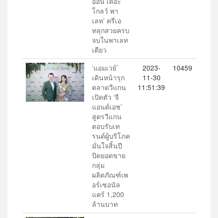
ออน เดอะ
โกลว์ พา
เลท’ ครีเอ
ทลุกสวยครบ
จบในพาเลท
เดียว
‘แอมเวย์’
2023-
10459
เดินหน้ารุก
11-30
ตลาดวีแกน
11:51:39
เปิดตัว ‘จี
แอนด์เอช’
สูตรวีแกน
ตอบรับเท
รนด์ผู้บริโภค
มั่นใจสิ้นปี
ปิดยอดขาย
กลุ่ม
ผลิตภัณฑ์เพ
อร์เซอนัล
แคร์ 1,200
ล้านบาท