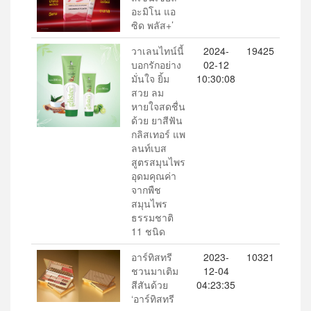
อะมิโน แอ
ซิด พลัส+’
วาเลนไทน์นี้
2024-
19425
บอกรักอย่าง
02-12
มั่นใจ ยิ้ม
10:30:08
สวย ลม
หายใจสดชื่น
ด้วย ยาสีฟัน
กลิสเทอร์ แพ
ลนท์เบส
สูตรสมุนไพร
อุดมคุณค่า
จากพืช
สมุนไพร
ธรรมชาติ
11 ชนิด
อาร์ทิสทรี
2023-
10321
ชวนมาเติม
12-04
สีสันด้วย
04:23:35
‘อาร์ทิสทรี