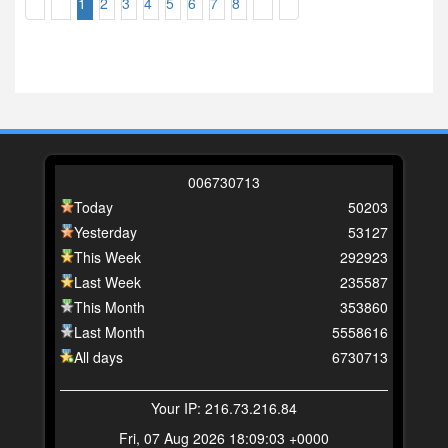
1
2
3
4
5
6
7
8
0
0
6
7
3
0
7
1
3
Today
50203
Yesterday
53127
This Week
292923
Last Week
235587
This Month
353860
Last Month
5558616
All days
6730713
Your IP: 216.73.216.84
Fri, 07 Aug 2026 18:09:03 +0000