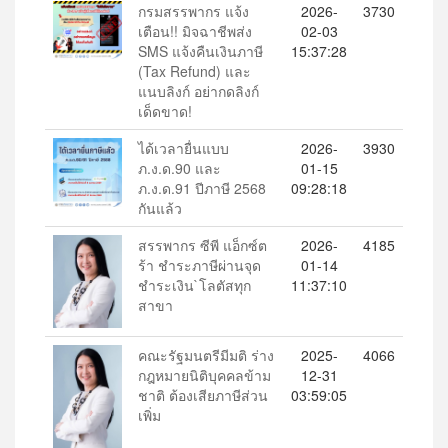
กรมสรรพากร แจ้ง
2026-
3730
เตือน!! มิจฉาชีพส่ง
02-03
SMS แจ้งคืนเงินภาษี
15:37:28
(Tax Refund) และ
แนบลิงก์ อย่ากดลิงก์
เด็ดขาด!
ได้เวลายื่นแบบ
2026-
3930
ภ.ง.ด.90 และ
01-15
ภ.ง.ด.91 ปีภาษี 2568
09:28:18
กันแล้ว
สรรพากร ซีพี แอ็กซ์ต
2026-
4185
ร้า ชำระภาษีผ่านจุด
01-14
ชำระเงิน`โลตัสทุก
11:37:10
สาขา
คณะรัฐมนตรีมีมติ ร่าง
2025-
4066
กฎหมายนิติบุคคลข้าม
12-31
ชาติ ต้องเสียภาษีส่วน
03:59:05
เพิ่ม