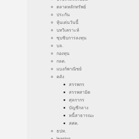
ตลาดหลักทรัพย์
ประกัน
หุ้นเด่นวันนี้
บทวิเคราะห์
ซุบซิบการลงทุน
บล.
กองทุน
กลต.
แบงก์พาณิชย์
คลัง
สรรพกร
สรรพสามิต
ศุลกากร
บัญชีกลาง
หนี้สาธารณะ
สศค.
ธปท.
leasing