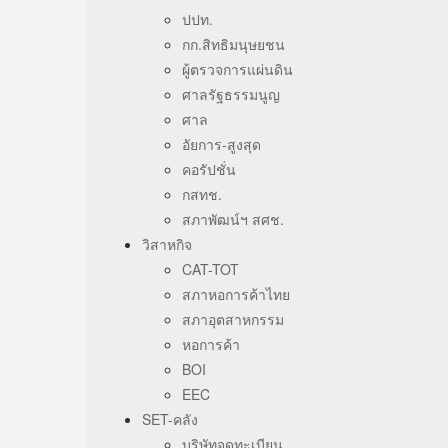
ปปท.
กก.สิทธิมนุษยชน
ผู้ตรวจการแผ่นดิน
ศาลรัฐธรรมนูญ
ศาล
อัยการ-สูงสุด
คอรัปชั่น
กสทช.
สภาพัฒน์ฯ สศช.
วิสาหกิจ
CAT-TOT
สภาหอการค้าไทย
สภาอุตสาหกรรม
หอการค้า
BOI
EEC
SET-คลัง
บริษัทจดทะเบียน