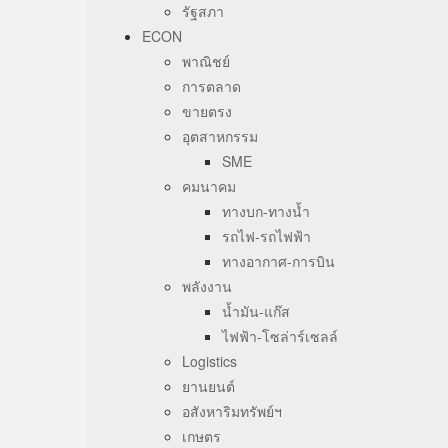
รัฐสภา
ECON
พาณิชย์
การตลาด
ขายตรง
อุตสาหกรรม
SME
คมนาคม
ทางบก-ทางน้ำ
รถไฟ-รถไฟฟ้า
ทางอากาศ-การบิน
พลังงาน
น้ำมัน-แก๊ส
ไฟฟ้า-โซล่าร์เซลล์
Logistics
ยานยนต์
อสังหาริมทรัพย์ฯ
เกษตร