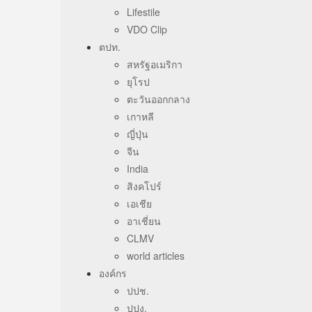
Lifestile
VDO Clip
ตปท.
สหรัฐอเมริกา
ยุโรป
ตะวันออกกลาง
เกาหลี
ญี่ปุ่น
จีน
India
สิงคโปร์
เอเชีย
อาเชี่ยน
CLMV
world articles
องค์กร
ปปช.
ปปง.